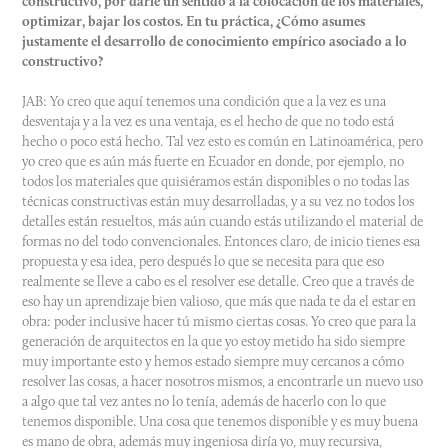
constructivo, por darle un sentido a la colocación de los materiales,
optimizar, bajar los costos. En tu práctica, ¿Cómo asumes
justamente el desarrollo de conocimiento empírico asociado a lo
constructivo?
JAB: Yo creo que aquí tenemos una condición que a la vez es una
desventaja y a la vez es una ventaja, es el hecho de que no todo está
hecho o poco está hecho. Tal vez esto es común en Latinoamérica, pero
yo creo que es aún más fuerte en Ecuador en donde, por ejemplo, no
todos los materiales que quisiéramos están disponibles o no todas las
técnicas constructivas están muy desarrolladas, y a su vez no todos los
detalles están resueltos, más aún cuando estás utilizando el material de
formas no del todo convencionales. Entonces claro, de inicio tienes esa
propuesta y esa idea, pero después lo que se necesita para que eso
realmente se lleve a cabo es el resolver ese detalle. Creo que a través de
eso hay un aprendizaje bien valioso, que más que nada te da el estar en
obra: poder inclusive hacer tú mismo ciertas cosas. Yo creo que para la
generación de arquitectos en la que yo estoy metido ha sido siempre
muy importante esto y hemos estado siempre muy cercanos a cómo
resolver las cosas, a hacer nosotros mismos, a encontrarle un nuevo uso
a algo que tal vez antes no lo tenía, además de hacerlo con lo que
tenemos disponible. Una cosa que tenemos disponible y es muy buena
es mano de obra, además muy ingeniosa diría yo, muy recursiva,