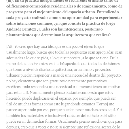
{in}: En tu práctica independiente es recurrente el diseño tanto de
edificaciones comerciales, residenciales o de equipamiento, como de
proyectos para el mejoramiento del espacio urbano. Entendiendo
cada proyecto realizado como una oportunidad para experimentar
sobre intenciones comunes, ¿en qué consiste la práctica de Jorge
Andrade Benítez? ¿Cuáles son las intenciones, posturas o
planteamientos que determinan la arquitectura que realizas?
JAB: Yo creo que hay una idea que es un poco el eje en lo que
usualmente hago, buscar que todas las propuestas sean apropiadas, sean
adecuadas a lo que se pida, a lo que se necesita, a lo que se tiene. De la
mano de lo que dije antes, está la búsqueda de que todas las decisiones
que tomo a nivel de diseño, arquitectura, urbanismo y proyectos
urbanos puedan responder a más de una necesidad dentro del proyecto,
no hay elementos que son gratuitos o netamente por motivos
estéticos; todo responde a una necesidad o al menos tienen un motivo
para estar allí. Normalmente pienso bastante como esto que estoy
haciendo puede duplicarse en el espacio, por ejemplo, que pueda ser
útil de muchas formas como este lugar donde estamos [Torno] me
parece super lindo por eso, porque pueden pasar muchas cosas aquí. Y si
también los materiales, e inclusive el carácter del edificio o del sitio,
puede servir de muchas formas. Usualmente pienso mucho en que pasa
después, creo que a veces o no se si siempre uno reflexiona acerca de lo