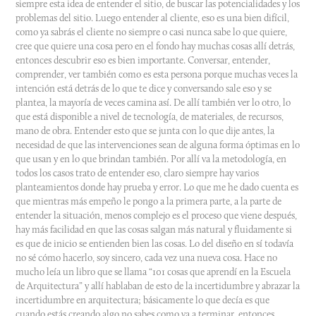
siempre esta idea de entender el sitio, de buscar las potencialidades y los
problemas del sitio. Luego entender al cliente, eso es una bien difícil,
como ya sabrás el cliente no siempre o casi nunca sabe lo que quiere,
cree que quiere una cosa pero en el fondo hay muchas cosas allí detrás,
entonces descubrir eso es bien importante. Conversar, entender,
comprender, ver también como es esta persona porque muchas veces la
intención está detrás de lo que te dice y conversando sale eso y se
plantea, la mayoría de veces camina así. De allí también ver lo otro, lo
que está disponible a nivel de tecnología, de materiales, de recursos,
mano de obra. Entender esto que se junta con lo que dije antes, la
necesidad de que las intervenciones sean de alguna forma óptimas en lo
que usan y en lo que brindan también. Por allí va la metodología, en
todos los casos trato de entender eso, claro siempre hay varios
planteamientos donde hay prueba y error. Lo que me he dado cuenta es
que mientras más empeño le pongo a la primera parte, a la parte de
entender la situación, menos complejo es el proceso que viene después,
hay más facilidad en que las cosas salgan más natural y fluidamente si
es que de inicio se entienden bien las cosas. Lo del diseño en sí todavía
no sé cómo hacerlo, soy sincero, cada vez una nueva cosa. Hace no
mucho leía un libro que se llama “101 cosas que aprendí en la Escuela
de Arquitectura” y allí hablaban de esto de la incertidumbre y abrazar la
incertidumbre en arquitectura; básicamente lo que decía es que
cuando estás creando algo no sabes como va a terminar, entonces