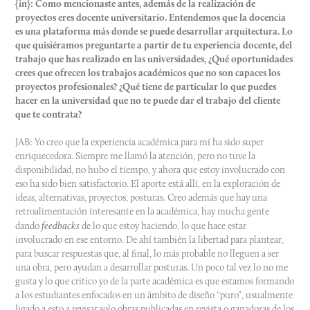
{in}: Como mencionaste antes, además de la realización de
proyectos eres docente universitario. Entendemos que la docencia
es una plataforma más donde se puede desarrollar arquitectura. Lo
que quisiéramos preguntarte a partir de tu experiencia docente, del
trabajo que has realizado en las universidades, ¿Qué oportunidades
crees que ofrecen los trabajos académicos que no son capaces los
proyectos profesionales? ¿Qué tiene de particular lo que puedes
hacer en la universidad que no te puede dar el trabajo del cliente
que te contrata?
JAB: Yo creo que la experiencia académica para mí ha sido super
enriquecedora. Siempre me llamó la atención, pero no tuve la
disponibilidad, no hubo el tiempo, y ahora que estoy involucrado con
eso ha sido bien satisfactorio. El aporte está allí, en la exploración de
ideas, alternativas, proyectos, posturas. Creo además que hay una
retroalimentación interesante en la académica, hay mucha gente
dando
feedbacks
de lo que estoy haciendo, lo que hace estar
involucrado en ese entorno. De ahí también la libertad para plantear,
para buscar respuestas que, al final, lo más probable no lleguen a ser
una obra, pero ayudan a desarrollar posturas. Un poco tal vez lo no me
gusta y lo que critico yo de la parte académica es que estamos formando
a los estudiantes enfocados en un ámbito de diseño “puro”, usualmente
ligado a esto a revisar solo obras publicadas en revista o ganadoras de los