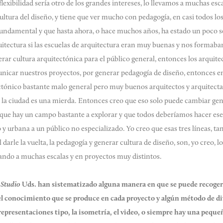
flexibilidad sería otro de los grandes intereses, lo llevamos a muchas esca
cultura del diseño, y tiene que ver mucho con pedagogía, en casi todos l
undamental y que hasta ahora, o hace muchos años, ha estado un poco s
itectura si las escuelas de arquitectura eran muy buenas y nos formab
erar cultura arquitectónica para el público general, entonces los arquit
icar nuestros proyectos, por generar pedagogía de diseño, entonces en E
tónico bastante malo general pero muy buenos arquitectos y arquitecta
de la ciudad es una mierda. Entonces creo que eso solo puede cambiar ge
eo que hay un campo bastante a explorar y que todos deberíamos hacer ese
 y urbana a un público no especializado. Yo creo que esas tres líneas, ta
 el darle la vuelta, la pedagogía y generar cultura de diseño, son, yo creo,
ando a muchas escalas y en proyectos muy distintos.
Studio
Uds. han sistematizado alguna manera en que se puede recoger
 el conocimiento que se produce en cada proyecto y algún método de d
 representaciones tipo, la isometría, el video, o siempre hay una pequ