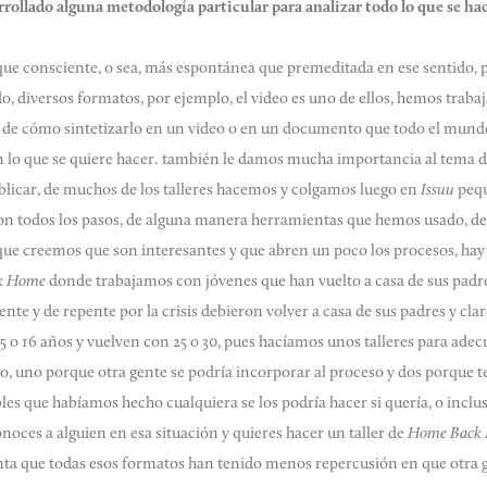
rollado alguna metodología particular para analizar todo lo que se ha
ue consciente, o sea, más espontánea que premeditada en ese sentido, per
o, diversos formatos, por ejemplo, el video es uno de ellos, hemos traba
s de cómo sintetizarlo en un video o en un documento que todo el mund
 lo que se quiere hacer. también le damos mucha importancia al tema d
blicar, de muchos de los talleres hacemos y colgamos luego en
Issuu
pequ
 con todos los pasos, de alguna manera herramientas que hemos usado, d
 que creemos que son interesantes y que abren un poco los procesos, hay
k Home
donde trabajamos con jóvenes que han vuelto a casa de sus padr
ente y de repente por la crisis debieron volver a casa de sus padres y cla
 o 16 años y vuelven con 25 o 30, pues hacíamos unos talleres para adecu
to, uno porque otra gente se podría incorporar al proceso y dos porqu
les que habíamos hecho cualquiera se los podría hacer si quería, o inclus
conoces a alguien en esa situación y quieres hacer un taller de
Home Back
ta que todas esos formatos han tenido menos repercusión en que otra g