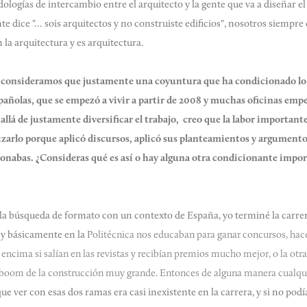
logías de intercambio entre el arquitecto y la gente que va a diseñar el
e dice "... sois arquitectos y no construiste edificios", nosotros siempr
la arquitectura y es arquitectura.
 consideramos que justamente una coyuntura que ha condicionado lo
añolas, que se empezó a vivir a partir de 2008 y muchas oficinas empe
 allá de justamente diversificar el trabajo, creo que la labor important
lizarlo porque aplicó discursos, aplicó sus planteamientos y argumento
abas. ¿Consideras qué es así o hay alguna otra condicionante import
a búsqueda de formato con un contexto de España, yo terminé la carrera
y básicamente en la
Politécnica nos educaban para ganar concursos, hac
 encima si salían en las revistas y recibían premios mucho mejor, o la otra
 boom de la construcción muy grande. Entonces de alguna manera cualquie
ue ver con esas dos ramas era casi inexistente en la carrera, y si no podí