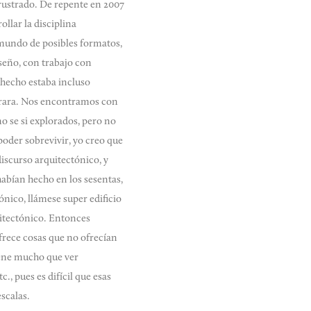
rustrado. De repente en 2007
ollar la disciplina
 mundo de posibles formatos,
seño, con trabajo con
 hecho estaba incluso
e rara. Nos encontramos con
o se si explorados, pero no
poder sobrevivir, yo creo que
iscurso arquitectónico, y
habían hecho en los sesentas,
nico, llámese super edificio
itectónico. Entonces
frece cosas que no ofrecían
tiene mucho que ver
., pues es difícil que esas
escalas.