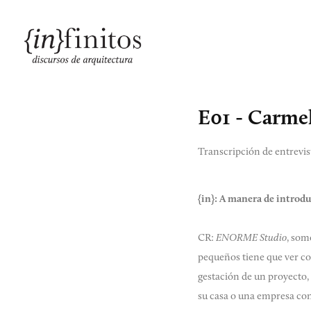
E01 - Carme
Transcripción de entrevi
{in}:
A manera de introd
CR:
ENORME Studio
, som
pequeños tiene que ver co
gestación de un proyecto,
su casa o una empresa con 