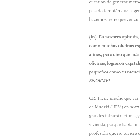
cuestión de generar metodo
pasado también que la gent
hacemos tiene que ver con 
{in}:
En nuestra opinión,
como muchas oficinas esp
afines, pero creo que más
oficinas, lograron capita
pequeños como tu mencion
ENORME
?
CR: Tiene mucho que ver l
de Madrid (UPM) en 2007 
grandes infraestructuras, y
vivienda, porque había un
profesión
que no tuviera q