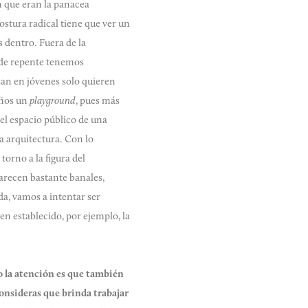
 que eran la panacea
stura radical tiene que ver un
 dentro. Fuera de la
, de repente tenemos
an en jóvenes solo quieren
iños un
playground
, pues más
el espacio público de una
a arquitectura. Con lo
orno a la figura del
arecen bastante banales,
a, vamos a intentar ser
n establecido, por ejemplo, la
o la atención es que también
onsideras que brinda trabajar