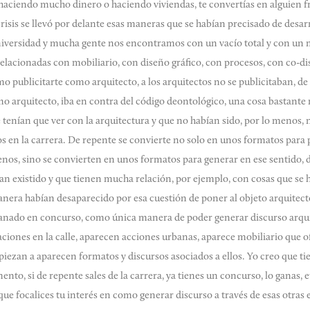
aciendo mucho dinero o haciendo viviendas, te convertías en alguien f
crisis se llevó por delante esas maneras que se habían precisado de desarr
universidad y mucha gente nos encontramos con un vacío total y con un
elacionadas con mobiliario, con diseño gráfico, con procesos, con co-di
o publicitarte como arquitecto, a los arquitectos no se publicitaban, de
mo arquitecto, iba en contra del código deontológico, una cosa bastant
tenían que ver con la arquitectura y que no habían sido, por lo menos, n
os en la carrera. De repente se convierte no solo en unos formatos para 
nos, sino se convierten en unos formatos para generar en ese sentido, d
ían existido y que tienen mucha relación, por ejemplo, con cosas que se 
anera habían desaparecido por esa cuestión de poner al objeto arquitectó
 ganado en concurso, como única manera de poder generar discurso arqu
ciones en la calle, aparecen acciones urbanas, aparece mobiliario que o
mpiezan a aparecen formatos y discursos asociados a ellos. Yo creo que 
o, si de repente sales de la carrera, ya tienes un concurso, lo ganas, etc
que focalices tu interés en como generar discurso a través de esas otras 