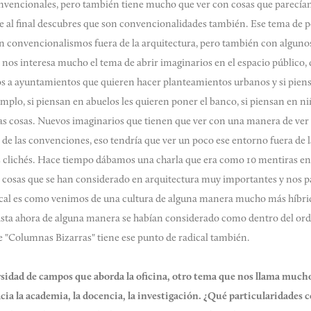
vencionales, pero también tiene mucho que ver con cosas que parecían
 al final descubres que son convencionalidades también. Ese tema de po
con convencionalismos fuera de la arquitectura, pero también con algunos
, nos interesa mucho el tema de abrir imaginarios en el espacio público
s a ayuntamientos que quieren hacer planteamientos urbanos y si piens
emplo, si piensan en abuelos les quieren poner el banco, si piensan en n
as cosas. Nuevos imaginarios que tienen que ver con una manera de ver 
 de las convenciones, eso tendría que ver un poco ese entorno fuera de l
s clichés. Hace tiempo dábamos una charla que era como 10 mentiras en t
y cosas que se han considerado en arquitectura muy importantes y nos p
cal es como venimos de una cultura de alguna manera mucho más híbrid
asta ahora de alguna manera se habían considerado como dentro del orde
e "Columnas Bizarras" tiene ese punto de radical también.
rsidad de campos que aborda la oficina, otro tema que nos llama much
a la academia, la docencia, la investigación. ¿Qué particularidades c