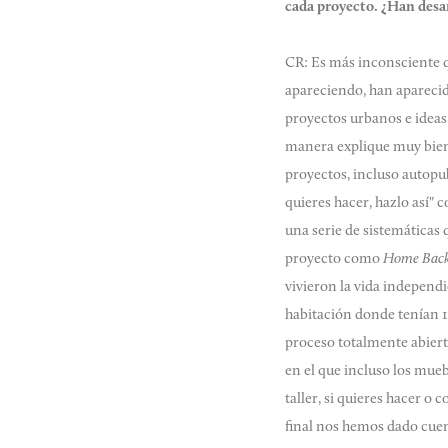
cada proyecto. ¿Han desar
CR: Es más inconsciente q
apareciendo, han aparecid
proyectos urbanos e idea
manera explique muy bien
proyectos, incluso autopu
quieres hacer, hazlo así"
una serie de sistemáticas
proyecto como
Home Bac
vivieron la vida independi
habitación donde tenían 15
proceso totalmente abier
en el que incluso los mueb
taller, si quieres hacer o 
final nos hemos dado cuen