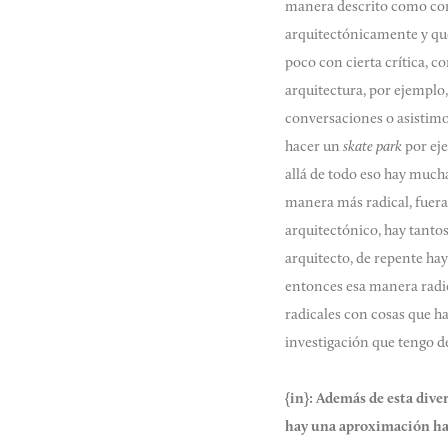
manera descrito como con
arquitectónicamente y que
poco con cierta crítica, 
arquitectura, por ejemplo
conversaciones o asistimo
hacer un
skate park
por ej
allá de todo eso hay much
manera más radical, fuera
arquitectónico, hay tanto
arquitecto, de repente ha
entonces esa manera radi
radicales con cosas que h
investigación que tengo d
{in}:
Además de esta dive
hay una aproximación haci