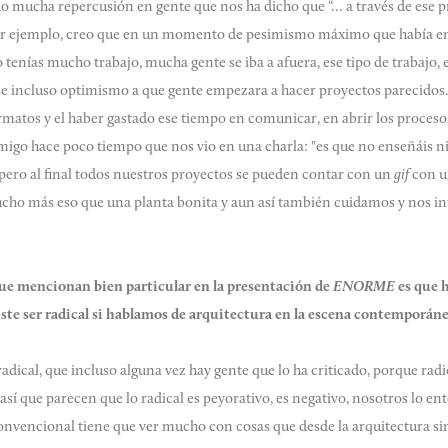
do mucha repercusión en gente que nos ha dicho que “… a través de ese
 por ejemplo, creo que en un momento de pesimismo máximo que había en
tenías mucho trabajo, mucha gente se iba a afuera, ese tipo de trabajo,
 incluso optimismo a que gente empezara a hacer proyectos parecidos. 
ormatos y el haber gastado ese tiempo en comunicar, en abrir los proces
migo hace poco tiempo que nos vio en una charla: "es que no enseñáis n
, pero al final todos nuestros proyectos se pueden contar con un
gif
con u
cho más eso que una planta bonita y aun así también cuidamos y nos in
ue mencionan bien particular en la presentación de
ENORME
es que h
ste ser radical si hablamos de arquitectura en la escena contemporán
dical, que incluso alguna vez hay gente que lo ha criticado, porque radi
s así que parecen que lo radical es peyorativo, es negativo, nosotros lo
onvencional tiene que ver mucho con cosas que desde la arquitectura si