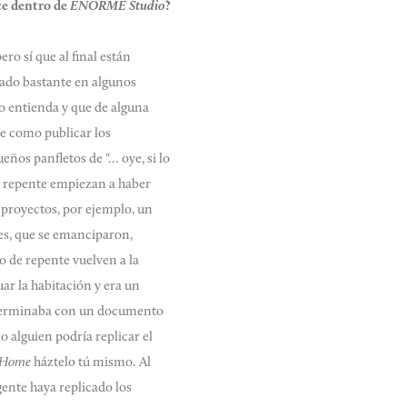
ce dentro de
ENORME Studio
?
o sí que al final están
jado bastante en algunos
o entienda y que de alguna
e como publicar los
eños panfletos de "… oye, si lo
e repente empiezan a haber
 proyectos, por ejemplo, un
es, que se emanciparon,
ro de repente vuelven a la
ar la habitación y era un
e terminaba con un documento
o alguien podría replicar el
 Home
háztelo tú mismo. Al
ente haya replicado los